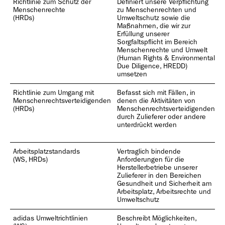
Richtlinie zum Schutz der
Definiert unsere Verpflichtung
A
Menschenrechte
zu Menschenrechten und
S
(HRDs)
Umweltschutz sowie die
v
Maßnahmen, die wir zur
(
Erfüllung unserer
Z
Sorgfaltspflicht im Bereich
L
Menschenrechte und Umwelt
S
(Human Rights & Environmental
A
Due Diligence, HREDD)
umsetzen
Richtlinie zum Umgang mit
Befasst sich mit Fällen, in
V
Menschenrechtsverteidigenden
denen die Aktivitäten von
(
(HRDs)
Menschenrechtsverteidigenden
Z
durch Zulieferer oder andere
L
unterdrückt werden
S
A
Arbeitsplatzstandards
Vertraglich bindende
V
(WS, HRDs)
Anforderungen für die
(
Herstellerbetriebe unserer
Z
Zulieferer in den Bereichen
L
Gesundheit und Sicherheit am
S
Arbeitsplatz, Arbeitsrechte und
A
Umweltschutz
adidas Umweltrichtlinien
Beschreibt Möglichkeiten,
V