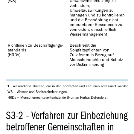
(WS)
Umweltverschmutzung zu
(
verhindern,
T
Umweltauswirkungen zu
Z
managen und zu kontrollieren
und die Erschöpfung nicht
erneuerbarer Ressourcen zu
vermeiden; einschließlich
Wassermanagement
Richtlinien zu Beschäftigungs­
Beschreibt die
V
standards
Sorgfaltspflichten von
(
(HRDs)
Zulieferern in Bezug auf
Z
Menschenrechte und Schutz
L
vor Diskriminierung
S
A
1
Wesentliche Themen, die in den Konzepten und Leitlinien adressiert werden, we
WS – Wasser und Sanitäreinrichtungen
HRDs – Menschenrechtsverteidigende (Human Rights Defenders)
S3-2 – Verfahren zur Einbeziehung
betroffener Gemeinschaften in