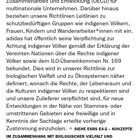
Zusammenarbeit und Entwicklung (OECD) für
multinationale Unternehmen. Darüber hinaus
beziehen unsere Richtlinien Leitlinien zu
schutzbedürftigen Gruppen wie indigenen Völkern,
Frauen, Kindern und Wanderarbeiter*innen mit ein.
Geschäfts­bericht
adidas hat öffentlich seine Verpflichtung zur
2018
Achtung indigener Völker gemäß der Erklärung der
Vereinten Nationen über die Rechte indigener
Völker sowie dem ILO-Übereinkommen Nr. 169
bekundet. Dies wird in unserer Richtlinie zur
biologischen Vielfalt und zu Ökosystemen näher
definiert, wonach die Rechte, der Lebensraum und
die Kulturen indigener Völker zu respektieren sind
Geschäfts­bericht
und unsere Zulieferer verpflichtet sind, für neue
2017
Entwicklungen in der Nähe von Stammes- oder
umstrittenen Gebieten eine freiwillige und in
Kenntnis der Sachlage erteilte vorherige
Zustimmung einzuholen.
SIEHE ESRS E4-2 – KONZEPTE
IM ZUSAMMENHANG MIT BIOLOGISCHER VIELFALT UND