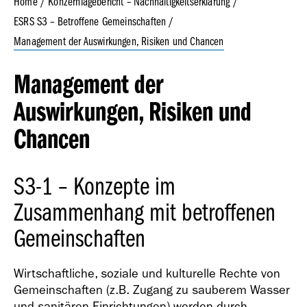
Home
Konzernlagebericht – Nachhaltigkeitserklärung
ESRS S3 – Betroffene Gemeinschaften
Management der Auswirkungen, Risiken und Chancen
Geschäfts­bericht
2023
Management der
Auswirkungen, Risiken und
Chancen
S3-1 – Konzepte im
Geschäfts­bericht
2022
Zusammenhang mit betroffenen
Gemeinschaften
Wirtschaftliche, soziale und kulturelle Rechte von
Gemeinschaften (z.B. Zugang zu sauberem Wasser
und sanitären Einrichtungen) werden durch