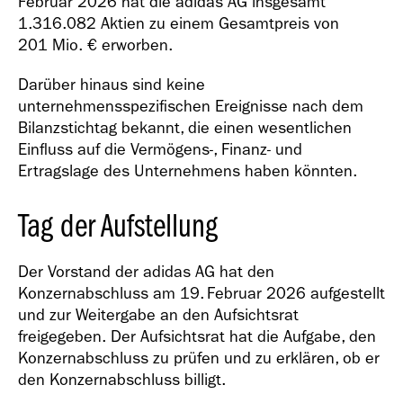
Februar 2026 hat die adidas AG insgesamt
Geschäfts­bericht
1.316.082 Aktien zu einem Gesamtpreis von
2021
201 Mio. €
erworben.
Darüber hinaus sind keine
unternehmensspezifischen Ereignisse nach dem
Bilanzstichtag bekannt, die einen wesentlichen
Einfluss auf die Vermögens-, Finanz- und
Ertragslage des Unternehmens haben könnten.
Geschäfts­bericht
2020
Tag der Aufstellung
Der Vorstand der adidas AG hat den
Konzernabschluss am 19. Februar 2026 aufgestellt
und zur Weitergabe an den Aufsichtsrat
freigegeben. Der Aufsichtsrat hat die Aufgabe, den
Geschäfts­bericht
Konzernabschluss zu prüfen und zu erklären, ob er
2019
den Konzernabschluss billigt.