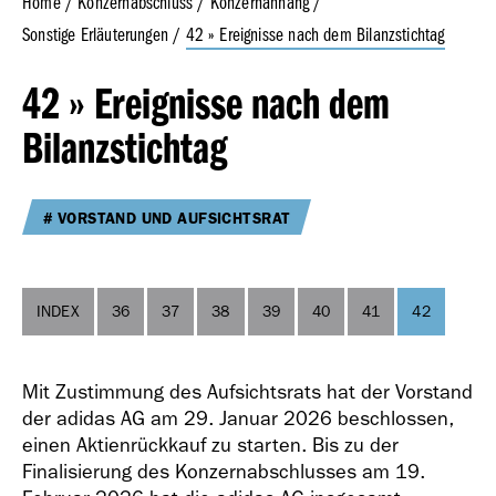
Home
Konzernabschluss
Konzernanhang
Sonstige Erläuterungen
42 » Ereignisse nach dem Bilanzstichtag
Geschäfts­bericht
42 » Ereignisse nach dem
2023
Bilanzstichtag
VORSTAND UND AUFSICHTSRAT
Geschäfts­bericht
INDEX
36
37
38
39
40
41
42
2022
Mit Zustimmung des Aufsichtsrats hat der Vorstand
der adidas AG am 29. Januar 2026 beschlossen,
einen Aktienrückkauf zu starten. Bis zu der
Finalisierung des Konzernabschlusses am 19.