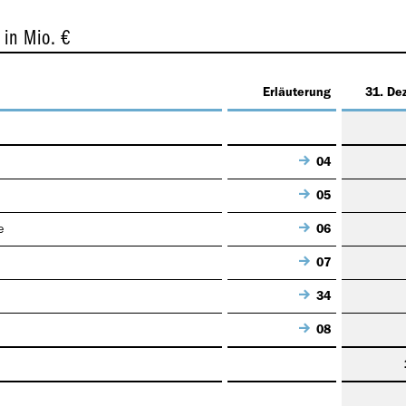
G
in Mio. €
Erläuterung
31. De
04
05
e
06
07
34
08