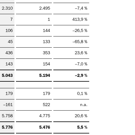
2.310
2.495
–7,4 %
7
1
413,9 %
106
144
–26,5 %
45
133
–65,8 %
436
353
23,6 %
143
154
–7,0 %
5.043
5.194
–2,9 %
179
179
0,1 %
–161
522
n.a.
5.758
4.775
20,6 %
5.776
5.476
5,5 %