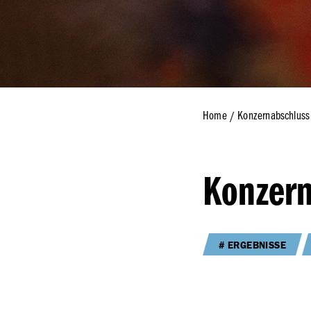
Wiedergabe d
Prüfungsverm
Wirtschaftspr
Konzernnachha
Home
Konzernabschluss
Konzern
ERGEBNISSE