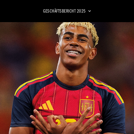
DASHBOARD
GESCHÄFTSBERICHT
2025
BSCHLUSS
n-und-Verlust-Rechnung
Geschäfts­bericht
tergebnis­rechnung
2024
kapital­veränderungs­rechnung
lfluss­rechnung
ng
der gesetzlichen Vertreter