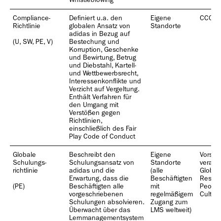
Whistleblowing
Compliance-
Definiert u.a. den
Eigene
CCO
Richtlinie
globalen Ansatz von
Standorte
adidas in Bezug auf
(U, SW, PE, V)
Bestechung und
Korruption, Geschenke
und Bewirtung, Betrug
und Diebstahl, Kartell-
und Wettbewerbsrecht,
Interessenkonflikte und
Verzicht auf Vergeltung.
Enthält Verfahren für
den Umgang mit
Verstößen gegen
Richtlinien,
einschließlich des Fair
Play Code of Conduct
Globale
Beschreibt den
Eigene
Vorsta
Schulungs­
Schulungsansatz von
Standorte
verantw
richtlinie
adidas und die
(alle
Globa
Erwartung, dass die
Beschäftigten
Resour
(PE)
Beschäftigten alle
mit
People
vorgeschriebenen
regelmäßigem
Cultur
Schulungen absolvieren.
Zugang zum
Überwacht über das
LMS weltweit)
Lernmanagementsystem