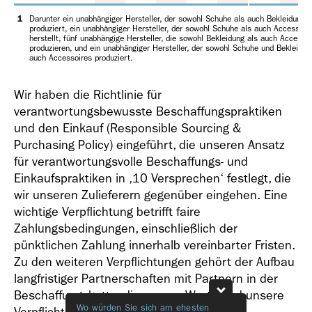
1
Darunter ein unabhängiger Hersteller, der sowohl Schuhe als auch Bekleidung
produziert, ein unabhängiger Hersteller, der sowohl Schuhe als auch Accessoir
herstellt, fünf unabhängige Hersteller, die sowohl Bekleidung als auch Accesso
produzieren, und ein unabhängiger Hersteller, der sowohl Schuhe und Bekleidun
auch Accessoires produziert.
Wir haben die Richtlinie für
verantwortungsbewusste Beschaffungspraktiken
und den Einkauf (Responsible Sourcing &
Purchasing Policy) eingeführt, die unseren Ansatz
für verantwortungsvolle Beschaffungs- und
Einkaufspraktiken in ‚10 Versprechen‘ festlegt, die
wir unseren Zulieferern gegenüber eingehen. Eine
wichtige Verpflichtung betrifft faire
Zahlungsbedingungen, einschließlich der
pünktlichen Zahlung innerhalb vereinbarter Fristen.
Zu den weiteren Verpflichtungen gehört der Aufbau
langfristiger Partnerschaften mit Partnern in der
Beschaffungskette, die unsere Werte und unsere
Wo würden Sie sich am ehesten
Welche Them