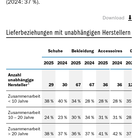
(2024: 37 %).
Download
Lieferbeziehungen mit unabhängigen Herstellern
Schuhe
Bekleidung
Accessoires
Ges
2025
2024
2025
2024
2025
2024
2025
Anzahl
unabhängige
1
Hersteller
29
30
67
67
36
36
123
Zusammenarbeit
< 10 Jahre
38 %
40 %
34 %
28 %
28 %
28 %
35 %
Zusammenarbeit
10 – 20 Jahre
24 %
23 %
30 %
34 %
31 %
31 %
28 %
Zusammenarbeit
> 20 Jahre
38 %
37 %
36 %
37 %
41 %
42 %
37 %