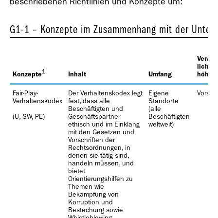
beschriebenen Richtlinien und Konzepte um:
G1-1 – Konzepte im Zusammenhang mit der Unter
Geschäfts­bericht
Verant
lichkei
2018
1
Konzepte
Inhalt
Umfang
höher
Fair-Play-
Der Verhaltenskodex legt
Eigene
Vorsta
Verhaltenskodex
fest, dass alle
Standorte
Beschäftigten und
(alle
(U, SW, PE)
Geschäftspartner
Beschäftigten
ethisch und im Einklang
weltweit)
mit den Gesetzen und
Vorschriften der
Geschäfts­bericht
Rechtsordnungen, in
denen sie tätig sind,
2017
handeln müssen, und
bietet
Orientierungshilfen zu
Themen wie
Bekämpfung von
Korruption und
Bestechung sowie