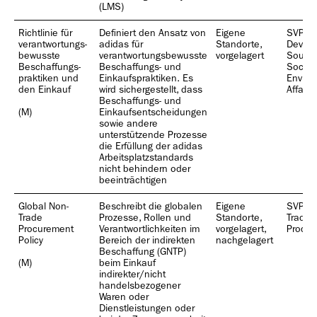
(LMS)
Richtlinie für
Definiert den Ansatz von
Eigene
SVP Pr
verantwortungs­
adidas für
Standorte,
Devel
bewusste
verantwortungsbewusste
vorgelagert
Sourci
Beschaffungs­
Beschaffungs- und
Social
praktiken und
Einkaufspraktiken. Es
Enviro
den Einkauf
wird sichergestellt, dass
Affairs
Beschaffungs- und
(M)
Einkaufsentscheidungen
sowie andere
unterstützende Prozesse
die Erfüllung der adidas
Arbeitsplatzstandards
nicht behindern oder
beeinträchtigen
Global Non-
Beschreibt die globalen
Eigene
SVP Gl
Trade
Prozesse, Rollen und
Standorte,
Trade
Procurement
Verantwortlichkeiten im
vorgelagert,
Procur
Policy
Bereich der indirekten
nachgelagert
Beschaffung (GNTP)
(M)
beim Einkauf
indirekter/nicht
handelsbezogener
Waren oder
Dienstleistungen oder