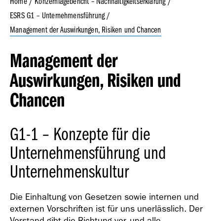
Home
Konzernlagebericht – Nachhaltigkeitserklärung
ESRS G1 – Unternehmensführung
Management der Auswirkungen, Risiken und Chancen
Geschäfts­bericht
2023
Management der
Auswirkungen, Risiken und
Chancen
G1-1 – Konzepte für die
Geschäfts­bericht
2022
Unternehmensführung und
Unternehmenskultur
Die Einhaltung von Gesetzen sowie internen und
externen Vorschriften ist für uns unerlässlich. Der
Vorstand gibt die Richtung vor, und alle