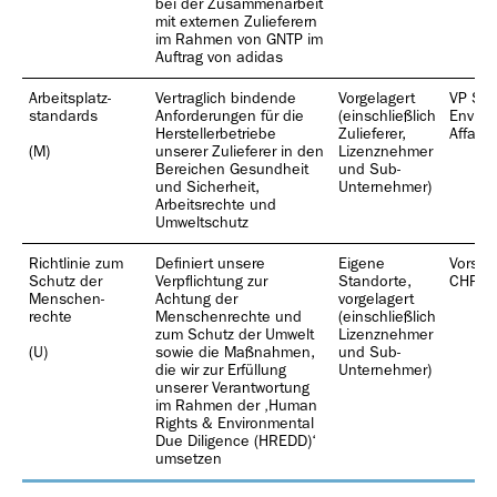
bei der Zusammenarbeit
mit externen Zulieferern
im Rahmen von GNTP im
Auftrag von adidas
Arbeitsplatz­
Vertraglich bindende
Vorgelagert
VP Soc
standards
Anforderungen für die
(einschließlich
Enviro
Herstellerbetriebe
Zulieferer,
Affairs
(M)
unserer Zulieferer in den
Lizenznehmer
Bereichen Gesundheit
und Sub-
und Sicherheit,
Unternehmer)
Arbeitsrechte und
Umweltschutz
Richtlinie zum
Definiert unsere
Eigene
Vorsta
Schutz der
Verpflichtung zur
Standorte,
CHRO
Menschen­
Achtung der
vorgelagert
rechte
Menschenrechte und
(einschließlich
zum Schutz der Umwelt
Lizenznehmer
(U)
sowie die Maßnahmen,
und Sub-
die wir zur Erfüllung
Unternehmer)
unserer Verantwortung
im Rahmen der ‚Human
Rights & Environmental
Due Diligence (HREDD)‘
umsetzen