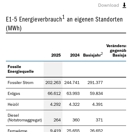
Download
1
E1-5 Energieverbrauch
an eigenen Standorten
(MWh)
Veränderung
gegenüber
2
2025
2024
Basisjahr
Basisjahr
Fossile
Energiequelle
Fossiler Strom
202.263
244.741
291.377
Erdgas
66.612
63.993
59.834
Heizöl
4.292
4.322
4.391
Diesel
(Notstromaggregat)
264
360
371
Fernwärme
9.419
25.655
26.652