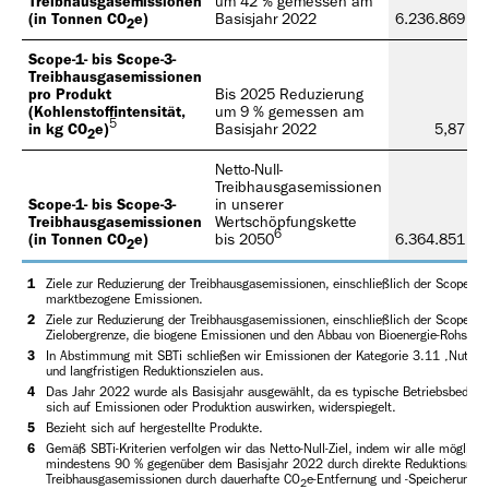
Treibhausgasemissionen
um 42 % gemessen am
(in Tonnen CO
e)
Basisjahr 2022
6.236.869
5
2
Scope-1- bis Scope-3-
Treibhausgasemissionen
pro Produkt
Bis 2025 Reduzierung
(Kohlenstoffintensität,
um 9 % gemessen am
5
in kg CO
e)
Basisjahr 2022
5,87
2
Netto-Null-
Treibhausgasemissionen
Scope-1- bis Scope-3-
in unserer
Treibhausgasemissionen
Wertschöpfungskette
6
(in Tonnen CO
e)
bis 2050
6.364.851
5
2
1
Ziele zur Reduzierung der Treibhausgasemissionen, einschließlich der Scope-2
marktbezogene Emissionen.
2
Ziele zur Reduzierung der Treibhausgasemissionen, einschließlich der Scope-3
Zielobergrenze, die biogene Emissionen und den Abbau von Bioenergie-Rohstoffe
3
In Abstimmung mit SBTi schließen wir Emissionen der Kategorie 3.11 ‚Nutzung
und langfristigen Reduktionszielen aus.
4
Das Jahr 2022 wurde als Basisjahr ausgewählt, da es typische Betriebsbeding
sich auf Emissionen oder Produktion auswirken, widerspiegelt.
5
Bezieht sich auf hergestellte Produkte.
6
Gemäß SBTi-Kriterien verfolgen wir das Netto-Null-Ziel, indem wir alle möglich
mindestens 90 % gegenüber dem Basisjahr 2022 durch direkte Reduktionsmaß
Treibhausgasemissionen durch dauerhafte CO
e-Entfernung und -Speicherung ne
2