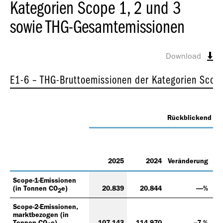
Kategorien Scope 1, 2 und 3
sowie THG-Gesamtemissionen
Download
E1-6 – THG-Bruttoemissionen der Kategorien Scop
Rückblickend
2025
2024
Veränderung
Ba
Scope-1-Emissionen
(in Tonnen CO
e)
20.839
20.844
—%
2
Scope-2-Emissionen,
marktbezogen (in