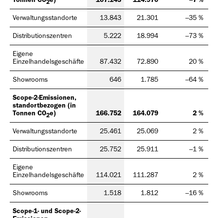
Tonnen CO
e)
107.143
114.970
–7 %
2
Verwaltungsstandorte
13.843
21.301
–35 %
Distributionszentren
5.222
18.994
–73 %
Eigene
Einzelhandelsgeschäfte
87.432
72.890
20 %
Showrooms
646
1.785
–64 %
Scope-2-Emissionen,
standortbezogen (in
Tonnen CO
e)
166.752
164.079
2 %
2
Verwaltungsstandorte
25.461
25.069
2 %
Distributionszentren
25.752
25.911
–1 %
Eigene
Einzelhandelsgeschäfte
114.021
111.287
2 %
Showrooms
1.518
1.812
–16 %
Scope-1- und Scope-2-