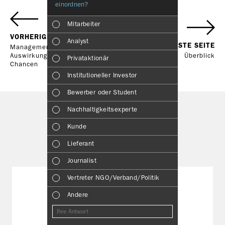
einordnen?
Bericht?
(Mehrfachne
Mitarbeiter
Wirtscha
VORHERIGE SEITE
Analyst
NÄCHSTE SEITE
Management der
Nachhalt
Auswirkungen, Risiken und
Überblick
Privataktionär
Chancen
Manage
Institutioneller Investor
Strategi
Bewerber oder Student
Unterneh
Nachhaltigkeitsexperte
Ausblick
Services
Kunde
DOWNLOADS
Risiken
Lieferant
Segment
Journalist
DASHBOARD
Andere
Vertreter NGO/Verband/Politik
Andere
Andere
KENNZAHLEN­VERGLEICH
Andere
Downloads