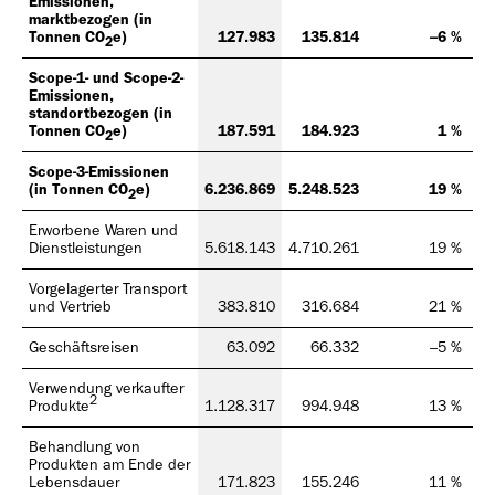
Emissionen,
marktbezogen (in
Tonnen CO
e)
127.983
135.814
–6 %
2
Scope-1- und Scope-2-
Emissionen,
standortbezogen (in
Tonnen CO
e)
187.591
184.923
1 %
2
Scope-3-Emissionen
(in Tonnen CO
e)
6.236.869
5.248.523
19 %
6.
2
Erworbene Waren und
Dienstleistungen
5.618.143
4.710.261
19 %
6.
Vorgelagerter Transport
und Vertrieb
383.810
316.684
21 %
Geschäftsreisen
63.092
66.332
–5 %
Verwendung verkaufter
2
Produkte
1.128.317
994.948
13 %
1.
Behandlung von
Produkten am Ende der
Lebensdauer
171.823
155.246
11 %