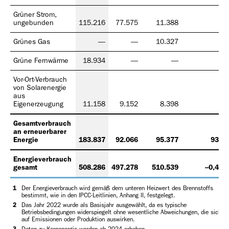
Grüner Strom,
ungebunden
115.216
77.575
11.388
Grünes Gas
—
—
10.327
Grüne Fernwärme
18.934
—
—
Vor-Ort-Verbrauch
von Solarenergie
aus
Eigenerzeugung
11.158
9.152
8.398
Gesamtverbrauch
an erneuerbarer
Energie
183.837
92.066
95.377
93 %
Energieverbrauch
gesamt
508.286
497.278
510.539
–0,4 %
1
Der Energieverbrauch wird gemäß dem unteren Heizwert des Brennstoffs
bestimmt, wie in den IPCC-Leitlinien, Anhang II, festgelegt.
2
Das Jahr 2022 wurde als Basisjahr ausgewählt, da es typische
Betriebsbedingungen widerspiegelt ohne wesentliche Abweichungen, die sich
auf Emissionen oder Produktion auswirken.