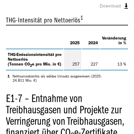
Download
1
THG-Intensität pro Nettoerlös
Veränderung
2025
2024
in %
THG-Emissionsintensität pro
Nettoerlös
(Tonnen CO
e pro Mio. in €)
257
227
13 %
2
1
Nettoumsatzerlös als adidas Umsatz ausgewiesen (2025:
24.811 Mio. €)
E1-7 – Entnahme von
Treibhausgasen und Projekte zur
Verringerung von Treibhausgasen,
finanziert über CO
e-Zertifikate