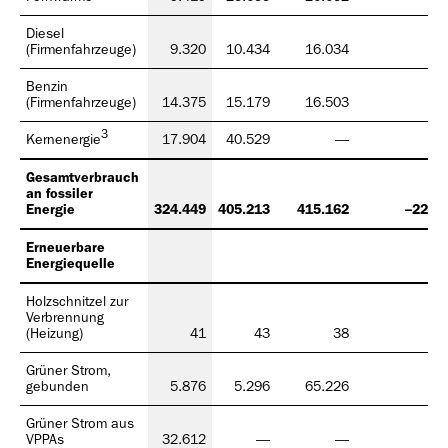
Diesel
(Firmenfahrzeuge)
9.320
10.434
16.034
Benzin
(Firmenfahrzeuge)
14.375
15.179
16.503
3
Kernenergie
17.904
40.529
—
Gesamtverbrauch
an fossiler
Energie
324.449
405.213
415.162
–22 %
Erneuerbare
Energiequelle
Holzschnitzel zur
Verbrennung
(Heizung)
41
43
38
Grüner Strom,
gebunden
5.876
5.296
65.226
Grüner Strom aus
VPPAs
32.612
—
—