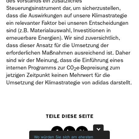
des Vorstands ein zusätzliches
Steuerungsinstrument dar, um sicherzustellen,
dass die Auswirkungen auf unsere Klimastrategie
ein relevanter Faktor bei unseren Entscheidungen
sind (z.B. Materialauswahl, Investitionen in
erneuerbare Energien). Wir sind zuversichtlich,
dass dieser Ansatz für die Umsetzung der
erforderlichen Maßnahmen ausreichend ist. Daher
sind wir der Meinung, dass die Einführung eines
internen Programms zur CO
e-Bepreisung zum
2
jetzigen Zeitpunkt keinen Mehrwert für die
Umsetzung der Klimastrategie von adidas darstellt.
TEILE DIESE SEITE
Facebook
LinkedIn
Twitter
Wo würden Sie sich am ehesten
Welche Them