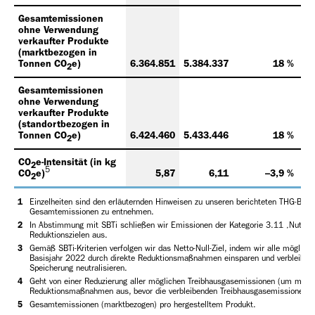
Gesamtemissionen
ohne Verwendung
verkaufter Produkte
(marktbezogen in
Tonnen CO
e)
6.364.851
5.384.337
18 %
6.
2
Gesamtemissionen
ohne Verwendung
verkaufter Produkte
(standortbezogen in
Tonnen CO
e)
6.424.460
5.433.446
18 %
2
CO
e-Intensität (in kg
2
5
CO
e)
5,87
6,11
–3,9 %
2
1
Einzelheiten sind den erläuternden Hinweisen zu unseren berichteten THG-Brut
Gesamtemissionen zu entnehmen.
2
In Abstimmung mit SBTi schließen wir Emissionen der Kategorie 3.11 ‚Nutzung 
Reduktionszielen aus.
3
Gemäß SBTi-Kriterien verfolgen wir das Netto-Null-Ziel, indem wir alle möglich
Basisjahr 2022 durch direkte Reduktionsmaßnahmen einsparen und verbleiben
Speicherung neutralisieren.
4
Geht von einer Reduzierung aller möglichen Treibhausgasemissionen (um mehr
Reduktionsmaßnahmen aus, bevor die verbleibenden Treibhausgasemissionen 
5
Gesamtemissionen (marktbezogen) pro hergestelltem Produkt.