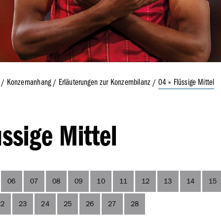
es Bestätigungsvermerks
erk des unabhängigen
üfers –
ltigkeits­erklärung
Konzernanhang
Erläuterungen zur Konzernbilanz
04 » Flüssige Mittel
üssige Mittel
06
07
08
09
10
11
12
13
14
15
22
23
24
25
26
27
28