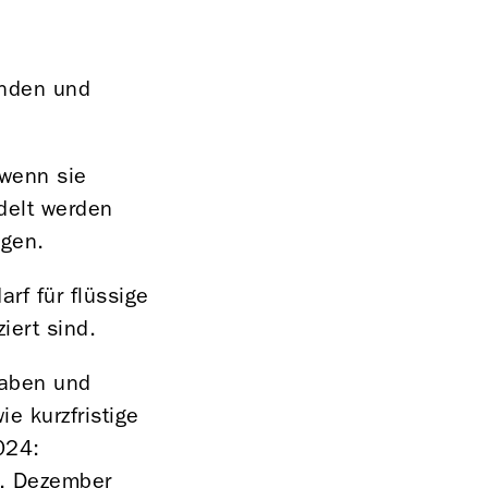
änden und
 wenn sie
delt werden
egen.
rf für flüssige
iert sind.
haben und
ie kurzfristige
024:
1. Dezember