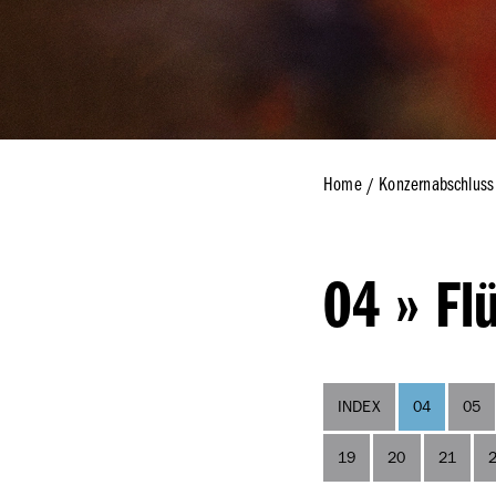
Wiedergabe d
Prüfungsverm
Wirtschaftspr
Konzernnachha
Home
Konzernabschluss
04 » Fl
INDEX
04
05
19
20
21