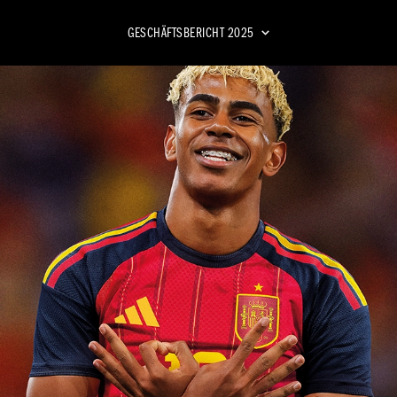
DASHBOARD
GESCHÄFTSBERICHT
2025
BSCHLUSS
KONZERNANHANG
Allgemeine Angaben
n-und-Verlust-Rechnung
Erläuterungen zur Konzernbilan
Geschäfts­bericht
tergebnis­rechnung
Erläuterungen zur Konzern-Gew
2024
Verlust-Rechnung
kapital­veränderungs­rechnung
Sonstige Erläuterungen
lfluss­rechnung
ng
der gesetzlichen Vertreter