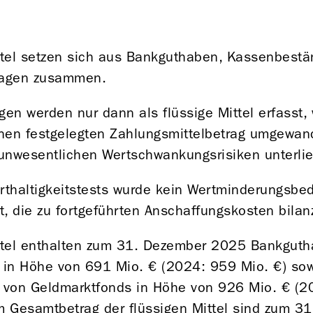
ittel setzen sich aus Bankguthaben, Kassenbest
nlagen zusammen.
agen werden nur dann als flüssige Mittel erfasst,
inen festgelegten Zahlungsmittelbetrag umgewan
unwesentlichen Wertschwankungsrisiken unterli
rthaltigkeitstests wurde kein Wertminderungsbeda
ert, die zu fortgeführten Anschaffungskosten bilanz
ittel enthalten zum 31. Dezember 2025 Bankgut
 in Höhe von
691 Mio. €
(2024:
959 Mio. €
) sow
m von Geldmarktfonds in Höhe von
926 Mio. €
(2
Im Gesamtbetrag der flüssigen Mittel sind zum 3