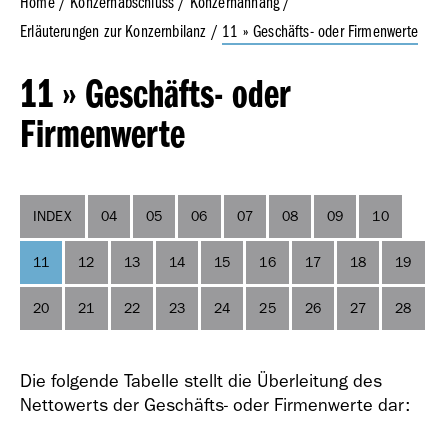
Home
Konzernabschluss
Konzernanhang
Erläuterungen zur Konzernbilanz
11 » Geschäfts- oder Firmenwerte
Geschäfts­bericht
11 » Geschäfts- oder
2023
Firmenwerte
INDEX
04
05
06
07
08
09
10
11
12
13
14
15
16
17
18
19
Geschäfts­bericht
2022
20
21
22
23
24
25
26
27
28
Die folgende Tabelle stellt die Überleitung des
Nettowerts der Geschäfts- oder Firmenwerte dar: