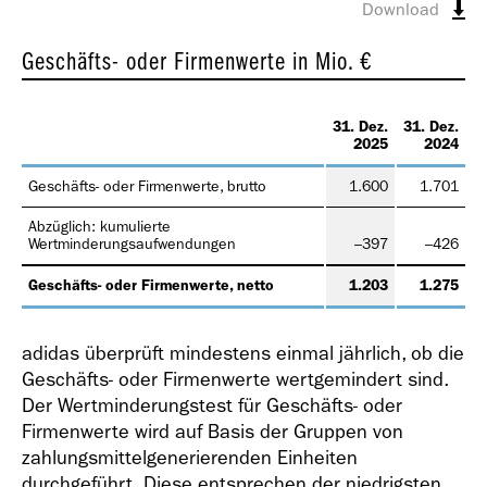
Geschäfts­bericht
Download
2021
Geschäfts- oder Firmenwerte
in Mio. €
31. Dez.
31. Dez.
2025
2024
Geschäfts- oder Firmenwerte, brutto
1.600
1.701
Geschäfts­bericht
Abzüglich: kumulierte
2020
Wertminderungsaufwendungen
–397
–426
Geschäfts- oder Firmenwerte, netto
1.203
1.275
adidas überprüft mindestens einmal jährlich, ob die
Geschäfts- oder Firmenwerte wertgemindert sind.
Der Wertminderungstest für Geschäfts- oder
Geschäfts­bericht
Firmenwerte wird auf Basis der Gruppen von
2019
zahlungsmittelgenerierenden Einheiten
durchgeführt. Diese entsprechen der niedrigsten