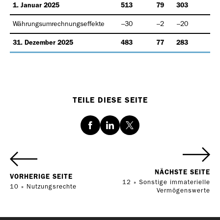
1. Januar 2025
513
79
303
28
Währungsumrechnungseffekte
–30
–2
–20
–1
31. Dezember 2025
483
77
283
27
TEILE DIESE SEITE
Facebook
LinkedIn
Twitter
NÄCHSTE SEITE
VORHERIGE SEITE
12 » Sonstige immaterielle
10 » Nutzungsrechte
Vermögenswerte