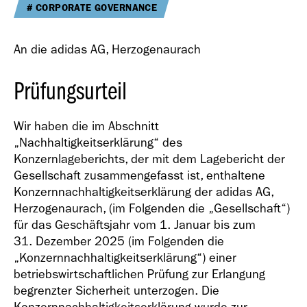
Geschäfts­bericht
CORPORATE GOVERNANCE
2021
An die adidas AG, Herzogenaurach
Prüfungsurteil
Wir haben die im Abschnitt
Geschäfts­bericht
„Nachhaltigkeitserklärung“ des
2020
Konzernlageberichts, der mit dem Lagebericht der
Gesellschaft zusammengefasst ist, enthaltene
Konzernnachhaltigkeitserklärung der adidas AG,
Herzogenaurach, (im Folgenden die „Gesellschaft“)
für das Geschäftsjahr vom 1. Januar bis zum
31. Dezember 2025 (im Folgenden die
„Konzernnachhaltigkeitserklärung“) einer
Geschäfts­bericht
betriebswirtschaftlichen Prüfung zur Erlangung
2019
begrenzter Sicherheit unterzogen. Die