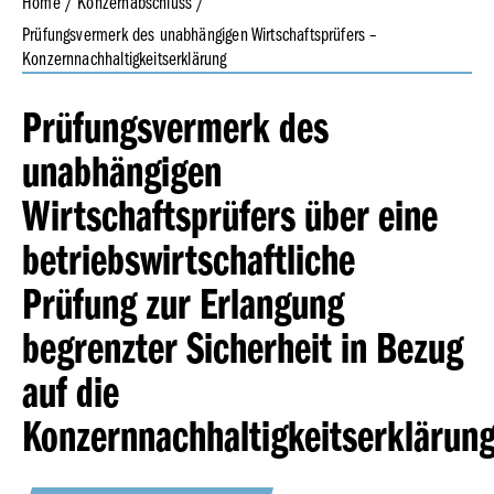
Home
Konzernabschluss
Anteilsbesitz
Prüfungsvermerk des unabhängigen Wirtschaftsprüfers –
Konzernnachhaltigkeits­erklärung
Versicherung der gesetzlichen Vertreter
Geschäfts­bericht
Wiedergabe des Bestätigungsvermerks
Prüfungsvermerk des
2023
Prüfungsvermerk des unabhängigen Wirtschaftsprüfers –
Konzernnachhaltigkeits­erklärung
unabhängigen
Wirtschaftsprüfers über eine
betriebswirtschaftliche
Prüfung zur Erlangung
Geschäfts­bericht
2022
begrenzter Sicherheit in Bezug
auf die
Konzernnachhaltigkeitserklärun